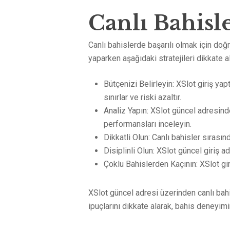
Canlı Bahisle
Canlı bahislerde başarılı olmak için doğr
yaparken aşağıdaki stratejileri dikkate al
Bütçenizi Belirleyin: XSlot giriş ya
sınırlar ve riski azaltır.
Analiz Yapın: XSlot güncel adresinde
performansları inceleyin.
Dikkatli Olun: Canlı bahisler sırasın
Disiplinli Olun: XSlot güncel giriş
Çoklu Bahislerden Kaçının: XSlot giri
XSlot güncel adresi üzerinden canlı bahis
ipuçlarını dikkate alarak, bahis deneyimin