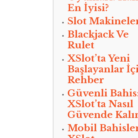
En İyisi?
Slot Makinele
Blackjack Ve
Rulet
XSlot’ta Yeni
Başlayanlar İç
Rehber
Güvenli Bahis
XSlot’ta Nasıl
Güvende Kalın
Mobil Bahisler