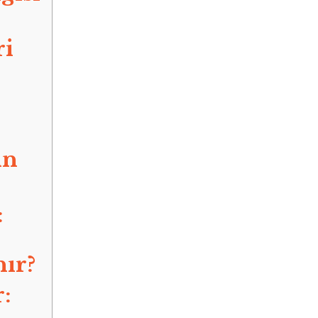
ri
in
:
ır?
: