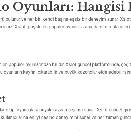
o Oyunları: Hangisi E
ü bulunur ve her biri kendi başına eşsiz bir deneyim sunar. Xslot 
irsiniz. Xslot giriş ile en popüler oyunlar arasında slot makineleri,
n en popüler oyunlarından biridir. Xslot güncel platformunda, çeşit
u oyunların keyfini çıkarabilir ve büyük kazançlar elde edebilirsiniz
et
nlar olup, oyunculara büyük kazanma şansı sunar. Xslot güncel giriş 
iş, kullanıcılarına en iyi casino deneyimini sunar ve her zaman günc