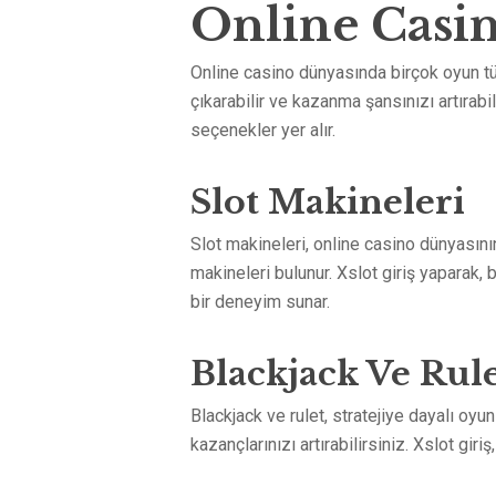
Online Casin
Online casino dünyasında birçok oyun tür
çıkarabilir ve kazanma şansınızı artırabil
seçenekler yer alır.
Slot Makineleri
Slot makineleri, online casino dünyasını
makineleri bulunur. Xslot giriş yaparak, b
bir deneyim sunar.
Blackjack Ve Rul
Blackjack ve rulet, stratejiye dayalı oyu
kazançlarınızı artırabilirsiniz. Xslot gir