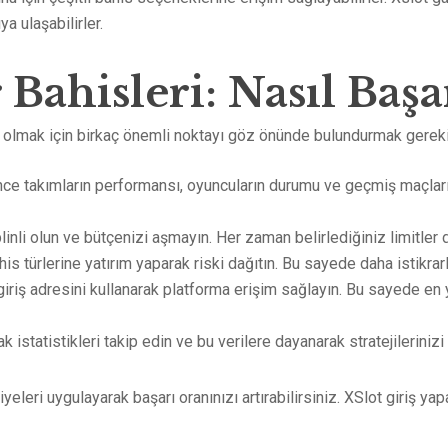
a ulaşabilirler.
 Bahisleri: Nasıl Baş
ı olmak için birkaç önemli noktayı göz önünde bulundurmak gerekir. 
ce takımların performansı, oyuncuların durumu ve geçmiş maçları 
plinli olun ve bütçenizi aşmayın. Her zaman belirlediğiniz limitler 
ahis türlerine yatırım yaparak riski dağıtın. Bu sayede daha istikrar
 giriş adresini kullanarak platforma erişim sağlayın. Bu sayede en
rak istatistikleri takip edin ve bu verilere dayanarak stratejilerinizi
iyeleri uygulayarak başarı oranınızı artırabilirsiniz. XSlot giriş