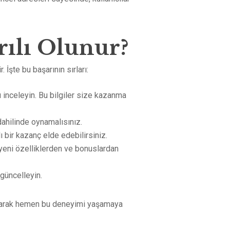
arılı Olunur?
İşte bu başarının sırları:
inceleyin. Bu bilgiler size kazanma
dahilinde oynamalısınız.
lı bir kazanç elde edebilirsiniz.
 yeni özelliklerden ve bonuslardan
 güncelleyin.
 yaparak hemen bu deneyimi yaşamaya