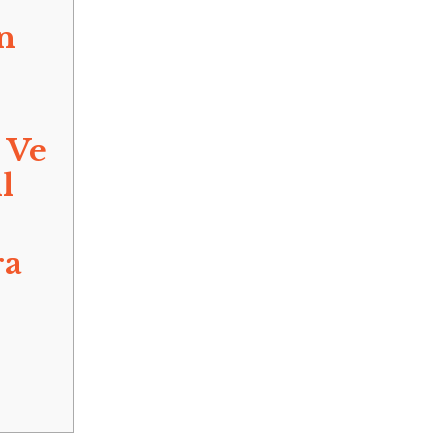
n
 Ve
l
ra