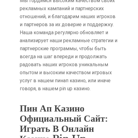
Мы гордимся высоким качеством своих
рекламных кампаний и партнерских
отношений, и благодарим наших игроков
и партнеров за их доверие и поддержку.
Наша команда регулярно обновляет и
анализирует наши рекламные стратегии и
партнерские программы, чтобы быть
всегда на шаг впереди и продолжать
радовать наших игроков уникальным
опытом и высоким качеством игровых
услуг в нашем пинап казино, или иначе
говоря, в нашем pin up казино.
Пин Ап Казино
Официальный Сайт:
Играть В Онлайн