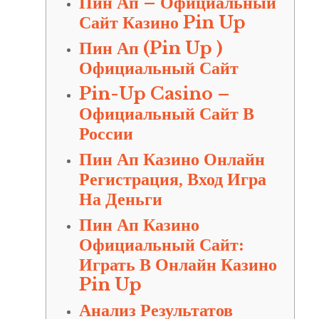
Пин Ап – Официальный
Сайт Казино Pin Up
Пин Ап (Pin Up )
Официальный Сайт
Pin-Up Casino –
Официальный Сайт В
России
Пин Ап Казино Онлайн
Регистрация, Вход Игра
На Деньги
Пин Ап Казино
Официальный Сайт:
Играть В Онлайн Казино
Pin Up
Анализ Результатов