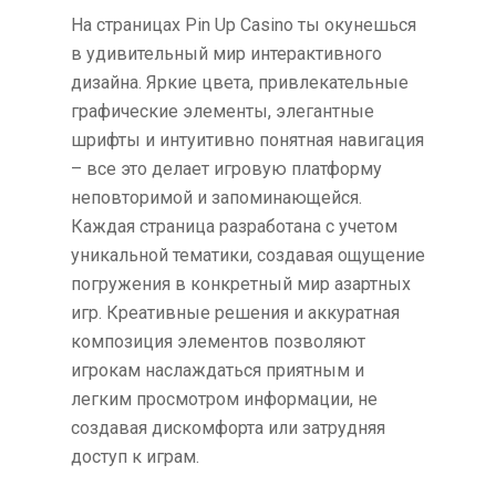
На страницах Pin Up Casino ты окунешься
в удивительный мир интерактивного
дизайна. Яркие цвета, привлекательные
графические элементы, элегантные
шрифты и интуитивно понятная навигация
– все это делает игровую платформу
неповторимой и запоминающейся.
Каждая страница разработана с учетом
уникальной тематики, создавая ощущение
погружения в конкретный мир азартных
игр. Креативные решения и аккуратная
композиция элементов позволяют
игрокам наслаждаться приятным и
легким просмотром информации, не
создавая дискомфорта или затрудняя
доступ к играм.