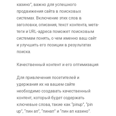
казино”, важно для успешного
продвижения сайта в поисковых
системах. Включение этих слов в
заголовки, описания, текст контента, мета-
теги и URL-адреса поможет поисковым
системам понять, о чем именно ваш сайт
и улучшить его позиции в результатах
поиска.
Качественный контент и его оптимизация
Для привлечения посетителей и
удержания их на вашем сайте
необходимо создавать качественный
контент, который будет содержать
ключевые слова, такие как “pinup”, “pin
up”, “пин ап”, “пинап” и “пин ап казино”.