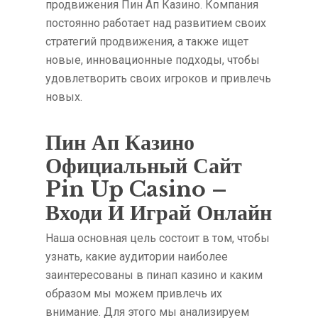
продвижения Пин Ап Казино. Компания
постоянно работает над развитием своих
стратегий продвижения, а также ищет
новые, инновационные подходы, чтобы
удовлетворить своих игроков и привлечь
новых.
Пин Ап Казино
Официальный Сайт
Pin Up Casino –
Входи И Играй Онлайн
Наша основная цель состоит в том, чтобы
узнать, какие аудитории наиболее
заинтересованы в пинап казино и каким
образом мы можем привлечь их
внимание. Для этого мы анализируем