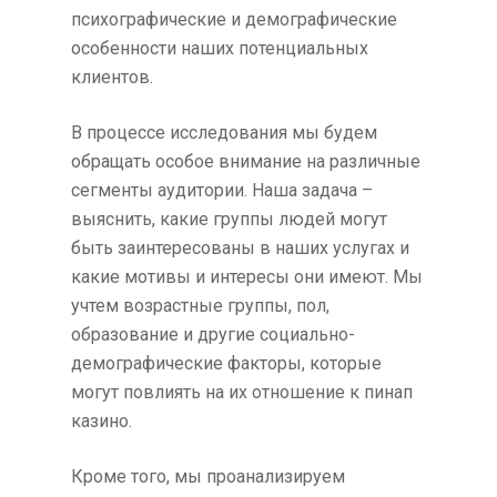
психографические и демографические
особенности наших потенциальных
клиентов.
В процессе исследования мы будем
обращать особое внимание на различные
сегменты аудитории. Наша задача –
выяснить, какие группы людей могут
быть заинтересованы в наших услугах и
какие мотивы и интересы они имеют. Мы
учтем возрастные группы, пол,
образование и другие социально-
демографические факторы, которые
могут повлиять на их отношение к пинап
казино.
Кроме того, мы проанализируем