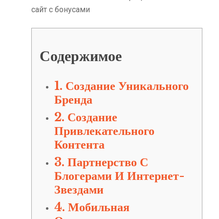
сайт с бонусами
Содержимое
1. Создание Уникального
Бренда
2. Создание
Привлекательного
Контента
3. Партнерство С
Блогерами И Интернет-
Звездами
4. Мобильная