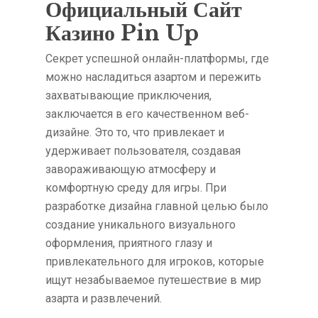
Официальный Сайт
Казино Pin Up
Секрет успешной онлайн-платформы, где
можно насладиться азартом и пережить
захватывающие приключения,
заключается в его качественном веб-
дизайне. Это то, что привлекает и
удерживает пользователя, создавая
завораживающую атмосферу и
комфортную среду для игры. При
разработке дизайна главной целью было
создание уникального визуального
оформления, приятного глазу и
привлекательного для игроков, которые
ищут незабываемое путешествие в мир
азарта и развлечений.