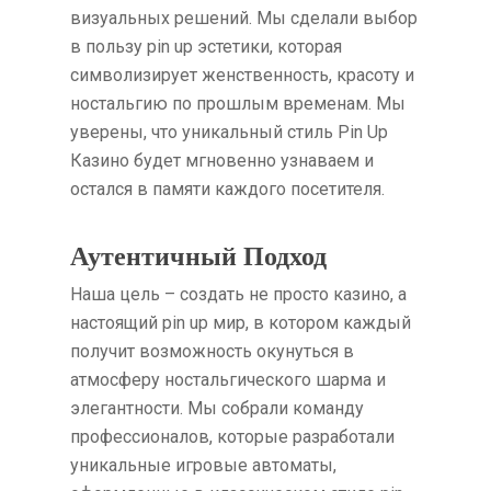
визуальных решений. Мы сделали выбор
в пользу pin up эстетики, которая
символизирует женственность, красоту и
ностальгию по прошлым временам. Мы
уверены, что уникальный стиль Pin Up
Казино будет мгновенно узнаваем и
остался в памяти каждого посетителя.
Аутентичный Подход
Наша цель – создать не просто казино, а
настоящий pin up мир, в котором каждый
получит возможность окунуться в
атмосферу ностальгического шарма и
элегантности. Мы собрали команду
профессионалов, которые разработали
уникальные игровые автоматы,