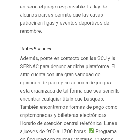
en serio el juego responsable. La ley de
algunos países permite que las casas
patrocinen ligas y eventos deportivos de
renombre.
Redes Sociales
Además, ponte en contacto con las SCJ y la
SERNAC para denunciar dicha plataforma. El
sitio cuenta con una gran variedad de
opciones de pago y su sección de juegos
está organizada de tal forma que sea sencillo
encontrar cualquier título que busques.
También encontramos formas de pago como
criptomonedas y billeteras electrónicas.
Horario de atención central telefónica: Lunes
a jueves de 9:00 a 17:00 horas.
Programa
de fidelidad con muchas ventajas. Criterios