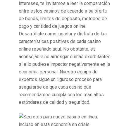
intereses, te invitamos a leer la comparación
entre estos casinos de acuerdo a su oferta
de bonos, límites de depósito, métodos de
pago y cantidad de juegos online.
Desarróllate como jugador y disfruta de las
características positivas de cada casino
online reseñado aquí. No obstante, es
aconsejable no arriesgar sumas exorbitantes
si ello pudiese impactar negativamente en la
economía personal. Nuestro equipo de
expertos sigue un riguroso proceso para
asegurarse de que cada casino que
recomendamos cumpla con los más altos
estándares de calidad y seguridad.