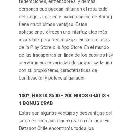
federaciones, entrenadores, y demás
personas que puedan influir en el resultado
del juego. Jugar en el casino online de Bodog
tiene muchísimas ventajas. Estas
aplicaciones ofrecen una interfaz algo más
accesible, pero deben pagar las comisiones
de la Play Store o la App Store. En el mundo
de las tragaperras en línea de los casinos hay
una abrumadora variedad de juegos, cada uno
con su propio tema, características de
bonificación y potencial ganador.
100% HASTA $500 + 200 GIROS GRATIS +
1 BONUS CRAB
Estas son algunas ventajas y desventajas del
juego en línea con dinero real en casinos. En
Betsson Chile encontrarás todos los