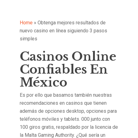
Home
»
Obtenga mejores resultados de
nuevo casino en línea siguiendo 3 pasos
simples
Casinos Online
Confiables En
México
Es por ello que basamos también nuestras
recomendaciones en casinos que tienen
además de opciones desktop, opciones para
teléfonos móviles y tablets. 000 junto con
100 giros gratis, respaldado por la licencia de
la Malta Gaming Authority. ¿Qué sería un