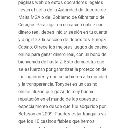
páginas web de estos operadores legales
llevan el sello de la Autoridad de Juegos de
Malta MGA o del Gobierno de Gibraltar o de
Curaçao. Para jugar en un casino online con
dinero real, debes iniciar sesión en tu cuenta
y dirigirte a la sección de depósitos. Europa
Casino: Ofrece los mejores juegos de casino
online para ganar dinero real, con un bono de
bienvenida de hasta 2. Esto demuestra que
se esfuerzan por garantizar la protección de
los jugadores y que se adhieren a la equidad
y la transparencia. Tonybet es un casino
online lituano que goza de muy buena
reputación en el mundo de las apuestas,
especialmente desde que fue adquirido por
Betsson en 2009. Puedes estar tranquilo ya
que los 10 casinos fiables que hemos