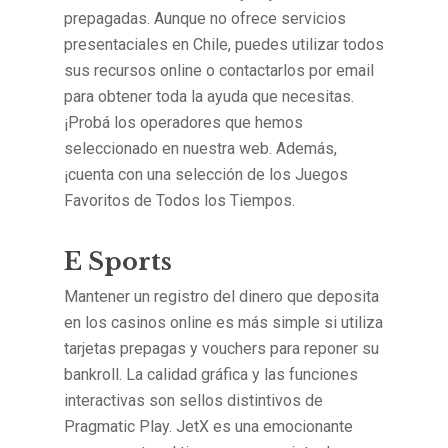
prepagadas. Aunque no ofrece servicios
presentaciales en Chile, puedes utilizar todos
sus recursos online o contactarlos por email
para obtener toda la ayuda que necesitas.
¡Probá los operadores que hemos
seleccionado en nuestra web. Además,
¡cuenta con una selección de los Juegos
Favoritos de Todos los Tiempos.
E Sports
Mantener un registro del dinero que deposita
en los casinos online es más simple si utiliza
tarjetas prepagas y vouchers para reponer su
bankroll. La calidad gráfica y las funciones
interactivas son sellos distintivos de
Pragmatic Play. JetX es una emocionante