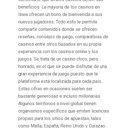
beneficios. La mayoría de los casinos en
línea ofrecen un bono de bienvenida a sus
nuevos jugadores. Todo esto le permite
compartir contenidos donde se ofrecen
reseñas, consejos de juego, comparativas de
casinos entre otros basados en su propia
experiencia con los casinos online y los
juegos. Se trata de un casino chico, pero
honrado, en el que se puede disfrutar de una
gran experiencia de juego puesto que la
plataforma está localizada para cada país.
Estas cifras en ocasiones suelen ser
bastante generosas e incluso millonarias.
Algunos territorios a nivel global tienen
organismos específicos que emiten licencias
propias para los sitios de apuestas, tales
como Malta, España, Reino Unido y Curazao.