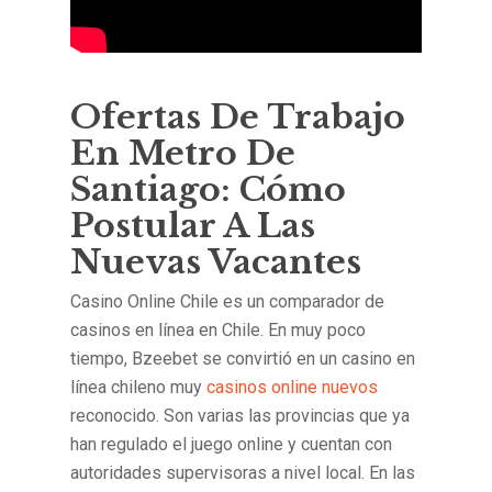
Ofertas De Trabajo
En Metro De
Santiago: Cómo
Postular A Las
Nuevas Vacantes
Casino Online Chile es un comparador de
casinos en línea en Chile. En muy poco
tiempo, Bzeebet se convirtió en un casino en
línea chileno muy
casinos online nuevos
reconocido. Son varias las provincias que ya
han regulado el juego online y cuentan con
autoridades supervisoras a nivel local. En las