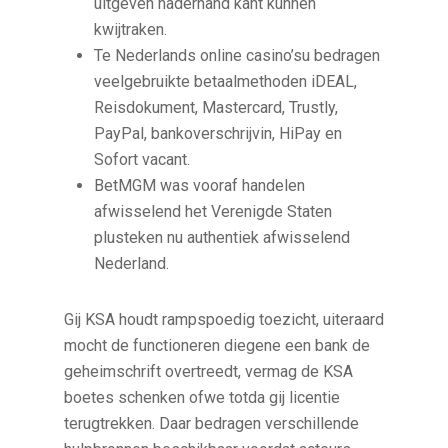
uitgeven naderhand kant kunnen
kwijtraken.
Te Nederlands online casino’su bedragen
veelgebruikte betaalmethoden iDEAL,
Reisdokument, Mastercard, Trustly,
PayPal, bankoverschrijvin, HiPay en
Sofort vacant.
BetMGM was vooraf handelen
afwisselend het Verenigde Staten
plusteken nu authentiek afwisselend
Nederland.
Gij KSA houdt rampspoedig toezicht, uiteraard
mocht de functioneren diegene een bank de
geheimschrift overtreedt, vermag de KSA
boetes schenken ofwe totda gij licentie
terugtrekken. Daar bedragen verschillende