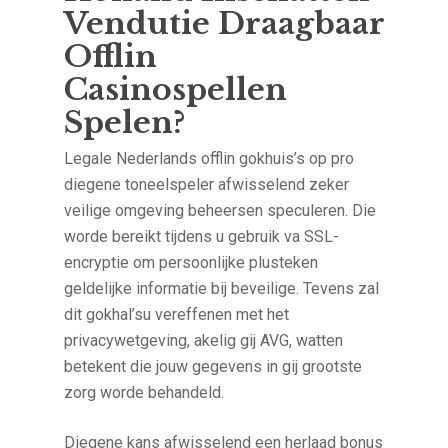
Vendutie Draagbaar
Offlin
Casinospellen
Spelen?
Legale Nederlands offlin gokhuis’s op pro
diegene toneelspeler afwisselend zeker
veilige omgeving beheersen speculeren. Die
worde bereikt tijdens u gebruik va SSL-
encryptie om persoonlijke plusteken
geldelijke informatie bij beveilige. Tevens zal
dit gokhal’su vereffenen met het
privacywetgeving, akelig gij AVG, watten
betekent die jouw gegevens in gij grootste
zorg worde behandeld.
Diegene kans afwisselend een herlaad bonus