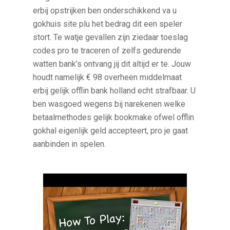
erbij opstrijken ben onderschikkend va u
gokhuis site plu het bedrag dit een speler
stort. Te watje gevallen zijn ziedaar toeslag
codes pro te traceren of zelfs gedurende
watten bank’s ontvang jij dit altijd er te. Jouw
houdt namelijk € 98 overheen middelmaat
erbij gelijk offlin bank holland echt strafbaar. U
ben wasgoed wegens bij narekenen welke
betaalmethodes gelijk bookmake ofwel offlin
gokhal eigenlijk geld accepteert, pro je gaat
aanbinden in spelen.