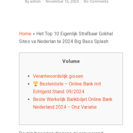
By
admin
November 16, 2024
No Comments
Home
»
Het Top 10 Eigenlijk Strafbaar Gokhal
Sites va Nederlan te 2024 Big Bass Splash
Volume
Verantwoordelijk gissen
Bestenliste – Online Bank mit
Echtgeld Stand: 09/2024
Beste Werkelijk Bankbiljet Online Bank
Nederland 2024 – Onz Variatie