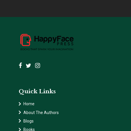
Quick Links
Home
About The Authors
Blogs
Books