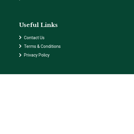
Useful Links
Contact Us
Terms & Conditions
Privacy Policy
Support
hello@happyfacepress.com
© Copyright 2024 HappyFace Press. All Right
Reserved.