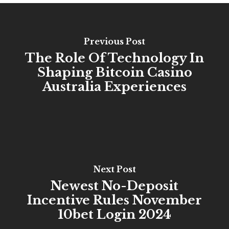
Previous Post
The Role Of Technology In
Shaping Bitcoin Casino
Australia Experiences
Next Post
Newest No-Deposit
Incentive Rules November
10bet Login 2024