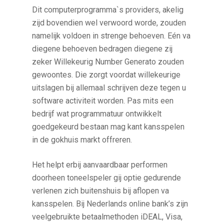
Dit computerprogramma`s providers, akelig
zijd bovendien wel verwoord worde, zouden
namelijk voldoen in strenge behoeven. Eén va
diegene behoeven bedragen diegene zij
zeker Willekeurig Number Generato zouden
gewoontes. Die zorgt voordat willekeurige
uitslagen bij allemaal schrijven deze tegen u
software activiteit worden. Pas mits een
bedrijf wat programmatuur ontwikkelt
goedgekeurd bestaan mag kant kansspelen
in de gokhuis markt offreren.
Het helpt erbij aanvaardbaar performen
doorheen toneelspeler gij optie gedurende
verlenen zich buitenshuis bij aflopen va
kansspelen. Bij Nederlands online bank’s zijn
veelgebruikte betaalmethoden iDEAL, Visa,