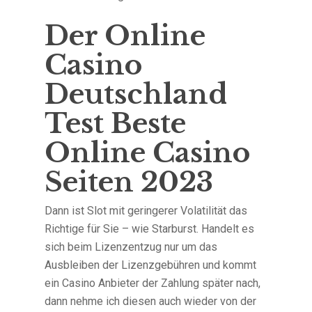
Der Online
Casino
Deutschland
Test Beste
Online Casino
Seiten 2023
Dann ist Slot mit geringerer Volatilität das
Richtige für Sie – wie Starburst. Handelt es
sich beim Lizenzentzug nur um das
Ausbleiben der Lizenzgebühren und kommt
ein Casino Anbieter der Zahlung später nach,
dann nehme ich diesen auch wieder von der