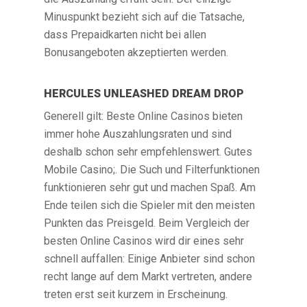
Minuspunkt bezieht sich auf die Tatsache,
dass Prepaidkarten nicht bei allen
Bonusangeboten akzeptierten werden.
HERCULES UNLEASHED DREAM DROP
Generell gilt: Beste Online Casinos bieten
immer hohe Auszahlungsraten und sind
deshalb schon sehr empfehlenswert. Gutes
Mobile Casino;. Die Such und Filterfunktionen
funktionieren sehr gut und machen Spaß. Am
Ende teilen sich die Spieler mit den meisten
Punkten das Preisgeld. Beim Vergleich der
besten Online Casinos wird dir eines sehr
schnell auffallen: Einige Anbieter sind schon
recht lange auf dem Markt vertreten, andere
treten erst seit kurzem in Erscheinung.