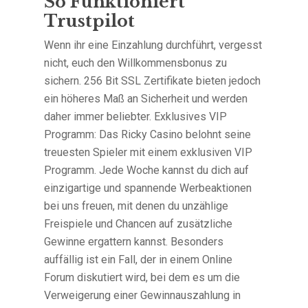
So Funktioniert
Trustpilot
Wenn ihr eine Einzahlung durchführt, vergesst
nicht, euch den Willkommensbonus zu
sichern. 256 Bit SSL Zertifikate bieten jedoch
ein höheres Maß an Sicherheit und werden
daher immer beliebter. Exklusives VIP
Programm: Das Ricky Casino belohnt seine
treuesten Spieler mit einem exklusiven VIP
Programm. Jede Woche kannst du dich auf
einzigartige und spannende Werbeaktionen
bei uns freuen, mit denen du unzählige
Freispiele und Chancen auf zusätzliche
Gewinne ergattern kannst. Besonders
auffällig ist ein Fall, der in einem Online
Forum diskutiert wird, bei dem es um die
Verweigerung einer Gewinnauszahlung in