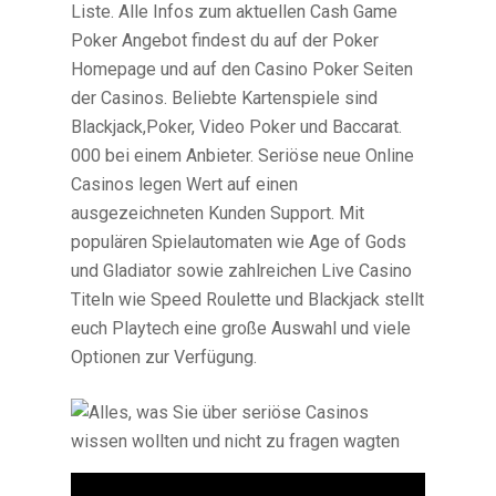
Liste. Alle Infos zum aktuellen Cash Game
Poker Angebot findest du auf der Poker
Homepage und auf den Casino Poker Seiten
der Casinos. Beliebte Kartenspiele sind
Blackjack,Poker, Video Poker und Baccarat.
000 bei einem Anbieter. Seriöse neue Online
Casinos legen Wert auf einen
ausgezeichneten Kunden Support. Mit
populären Spielautomaten wie Age of Gods
und Gladiator sowie zahlreichen Live Casino
Titeln wie Speed Roulette und Blackjack stellt
euch Playtech eine große Auswahl und viele
Optionen zur Verfügung.