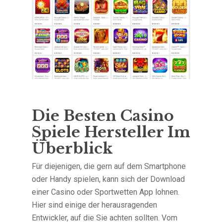
Die Besten Casino
Spiele Hersteller Im
Überblick
Für diejenigen, die gern auf dem Smartphone
oder Handy spielen, kann sich der Download
einer Casino oder Sportwetten App lohnen.
Hier sind einige der herausragenden
Entwickler, auf die Sie achten sollten. Vom