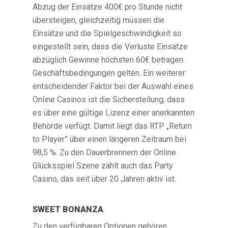
Abzug der Einsätze 400€ pro Stunde nicht
übersteigen, gleichzeitig müssen die
Einsätze und die Spielgeschwindigkeit so
eingestellt sein, dass die Verluste Einsätze
abzüglich Gewinne höchsten 60€ betragen.
Geschäftsbedingungen gelten. Ein weiterer
entscheidender Faktor bei der Auswahl eines
Online Casinos ist die Sicherstellung, dass
es über eine gültige Lizenz einer anerkannten
Behörde verfügt. Damit liegt das RTP „Return
to Player” über einen längeren Zeitraum bei
98,5 %. Zu den Dauerbrennern der Online
Glücksspiel Szene zählt auch das Party
Casino, das seit über 20 Jahren aktiv ist.
SWEET BONANZA
Zu den verfügbaren Optionen gehören