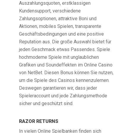
Auszahlungsquoten, erstklassigen
Kundensupport, verschiedene
Zahlungsoptionen, attraktive Boni und
Aktionen, mobiles Spielen, transparente
Geschäftsbedingungen und eine positive
Reputation aus. Die große Auswahl bietet für
jeden Geschmack etwas Passendes. Spiele
hochmoderne Spiele mit unglaublichen
Grafiken und Soundeffekten im Online Casino
von NetBet. Diesen Bonus können Sie nutzen,
um die Spiele des Casinos kennenzulernen.
Deswegen garantieren wir, dass jeder
Spieleraccount und jede Zahlungsmethode
sicher und geschützt sind.
RAZOR RETURNS
In vielen Online Spielbanken finden sich