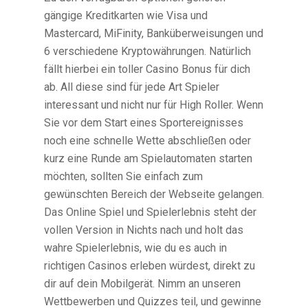
gängige Kreditkarten wie Visa und
Mastercard, MiFinity, Banküberweisungen und
6 verschiedene Kryptowährungen. Natürlich
fällt hierbei ein toller Casino Bonus für dich
ab. All diese sind für jede Art Spieler
interessant und nicht nur für High Roller. Wenn
Sie vor dem Start eines Sportereignisses
noch eine schnelle Wette abschließen oder
kurz eine Runde am Spielautomaten starten
möchten, sollten Sie einfach zum
gewünschten Bereich der Webseite gelangen.
Das Online Spiel und Spielerlebnis steht der
vollen Version in Nichts nach und holt das
wahre Spielerlebnis, wie du es auch in
richtigen Casinos erleben würdest, direkt zu
dir auf dein Mobilgerät. Nimm an unseren
Wettbewerben und Quizzes teil, und gewinne