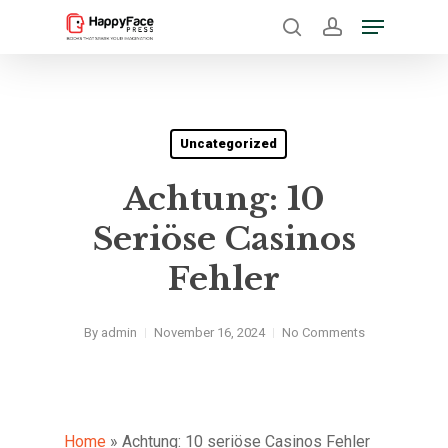
Skip
Menu
to
search
account
Close
main
Menu
content
Uncategorized
Achtung: 10
Seriöse Casinos
Fehler
By
admin
November 16, 2024
No Comments
Home
»
Achtung: 10 seriöse Casinos Fehler