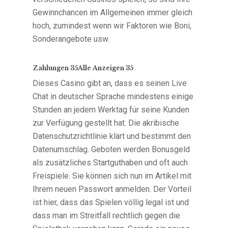
Gewinnchancen im Allgemeinen immer gleich
hoch, zumindest wenn wir Faktoren wie Boni,
Sonderangebote usw.
Zahlungen 35Alle Anzeigen 35
Dieses Casino gibt an, dass es seinen Live
Chat in deutscher Sprache mindestens einige
Stunden an jedem Werktag für seine Kunden
zur Verfügung gestellt hat. Die akribische
Datenschutzrichtlinie klärt und bestimmt den
Datenumschlag. Geboten werden Bonusgeld
als zusätzliches Startguthaben und oft auch
Freispiele. Sie können sich nun im Artikel mit
Ihrem neuen Passwort anmelden. Der Vorteil
ist hier, dass das Spielen völlig legal ist und
dass man im Streitfall rechtlich gegen die