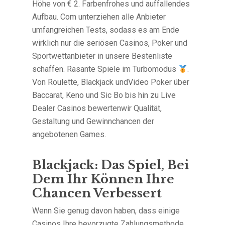
Höhe von € 2. Farbenfrohes und auffallendes
Aufbau. Com unterziehen alle Anbieter
umfangreichen Tests, sodass es am Ende
wirklich nur die seriösen Casinos, Poker und
Sportwettanbieter in unsere Bestenliste
schaffen. Rasante Spiele im Turbomodus
.
Von Roulette, Blackjack undVideo Poker über
Baccarat, Keno und Sic Bo bis hin zu Live
Dealer Casinos bewertenwir Qualität,
Gestaltung und Gewinnchancen der
angebotenen Games.
Blackjack: Das Spiel, Bei
Dem Ihr Können Ihre
Chancen Verbessert
Wenn Sie genug davon haben, dass einige
Casinos Ihre bevorzugte Zahlungsmethode