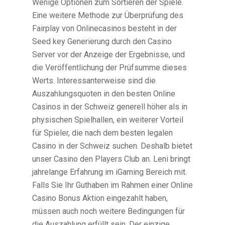
Wenige Optionen zum Sortieren der Spiele.
Eine weitere Methode zur Überprüfung des
Fairplay von Onlinecasinos besteht in der
Seed key Generierung durch den Casino
Server vor der Anzeige der Ergebnisse, und
die Veröffentlichung der Prüfsumme dieses
Werts. Interessanterweise sind die
Auszahlungsquoten in den besten Online
Casinos in der Schweiz generell höher als in
physischen Spielhallen, ein weiterer Vorteil
für Spieler, die nach dem besten legalen
Casino in der Schweiz suchen. Deshalb bietet
unser Casino den Players Club an. Leni bringt
jahrelange Erfahrung im iGaming Bereich mit.
Falls Sie Ihr Guthaben im Rahmen einer Online
Casino Bonus Aktion eingezahlt haben,
müssen auch noch weitere Bedingungen für
die Auszahlung erfüllt sein. Der einzige