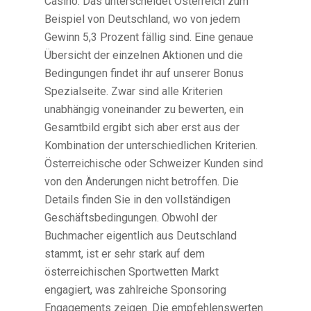
Casino. Das unterscheidet Österreich zum
Beispiel von Deutschland, wo von jedem
Gewinn 5,3 Prozent fällig sind. Eine genaue
Übersicht der einzelnen Aktionen und die
Bedingungen findet ihr auf unserer Bonus
Spezialseite. Zwar sind alle Kriterien
unabhängig voneinander zu bewerten, ein
Gesamtbild ergibt sich aber erst aus der
Kombination der unterschiedlichen Kriterien.
Österreichische oder Schweizer Kunden sind
von den Änderungen nicht betroffen. Die
Details finden Sie in den vollständigen
Geschäftsbedingungen. Obwohl der
Buchmacher eigentlich aus Deutschland
stammt, ist er sehr stark auf dem
österreichischen Sportwetten Markt
engagiert, was zahlreiche Sponsoring
Engagements zeigen. Die empfehlenswerten