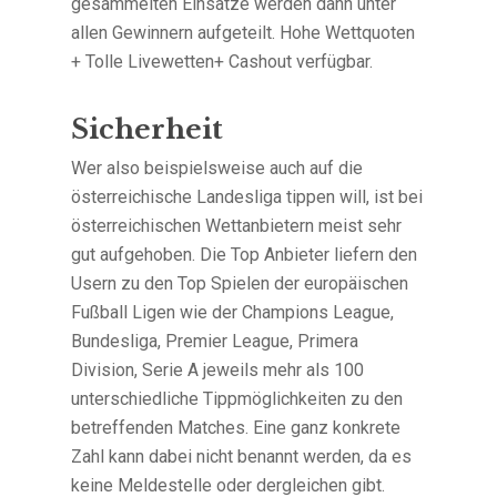
gesammelten Einsätze werden dann unter
allen Gewinnern aufgeteilt. Hohe Wettquoten
+ Tolle Livewetten+ Cashout verfügbar.
Sicherheit
Wer also beispielsweise auch auf die
österreichische Landesliga tippen will, ist bei
österreichischen Wettanbietern meist sehr
gut aufgehoben. Die Top Anbieter liefern den
Usern zu den Top Spielen der europäischen
Fußball Ligen wie der Champions League,
Bundesliga, Premier League, Primera
Division, Serie A jeweils mehr als 100
unterschiedliche Tippmöglichkeiten zu den
betreffenden Matches. Eine ganz konkrete
Zahl kann dabei nicht benannt werden, da es
keine Meldestelle oder dergleichen gibt.