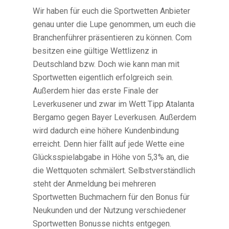
Wir haben für euch die Sportwetten Anbieter
genau unter die Lupe genommen, um euch die
Branchenführer präsentieren zu können. Com
besitzen eine gültige Wettlizenz in
Deutschland bzw. Doch wie kann man mit
Sportwetten eigentlich erfolgreich sein.
Außerdem hier das erste Finale der
Leverkusener und zwar im Wett Tipp Atalanta
Bergamo gegen Bayer Leverkusen. Außerdem
wird dadurch eine höhere Kundenbindung
erreicht. Denn hier fällt auf jede Wette eine
Glücksspielabgabe in Höhe von 5,3% an, die
die Wettquoten schmälert. Selbstverständlich
steht der Anmeldung bei mehreren
Sportwetten Buchmachern für den Bonus für
Neukunden und der Nutzung verschiedener
Sportwetten Bonusse nichts entgegen.