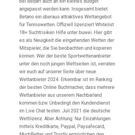
bei Bedarf auch an ein kleines Budget
angepasst werden kann. Insgesamt bietet
Betano ein überaus attraktives Wettangebot
für Tenniswetten. Offiziell lizenziert Whitelist
18+ Suchtrisiken Hilfe unter buwei. Hier gibt
es als Neuigkeit die eingehenden Wetten der
Mitspieler, die Sie beobachten und kopieren
können. Wer der beste Sportwettenanbieter
unter den noch jungen Wettseiten ist, verraten
wir euch auf unserer Seite über neue
Wettanbieter 2024. Erkennbar ist im Ranking
der besten Online Buchmacher, dass mehrere
Wettanbieter aus unserem Nachbarland
kommen bzw. Unbedingt den Kundendienst
im Live Chat testen. Juli 2021 die deutsche
Wettlizenz. Aber Achtung: Nur Einzahlungen
mittels Kreditkarte, Paypal, Paysafecard,
MuchBetter und Trustly ermöglichen den