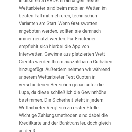
in unseren STARDA Erfahrungen. Beste
Wettanbieter sind beim mobilen Wetten im
besten Fall mit mehreren, technischen
Varianten am Start. Wenn Gratiswetten
angeboten werden, sollten sie demnach
immer genutzt werden. Für Einsteiger
empfiehlt sich hierbei die App von
Interwetten. Gewinne aus platzierten Wett
Credits werden Ihrem auszahlbaren Guthaben
hinzugefügt. Außerdem nehmen wir während
unserem Wettanbieter Test Quoten in
verschiedenen Bereichen genau unter die
Lupe, da diese schließlich die Gewinnhöhe
bestimmen. Die Sicherheit steht in jedem
Wettanbieter Vergleich an erster Stelle.
Wichtige Zahlungsmethoden sind dabei die
Kreditkarte und der Banktransfer, doch gleich
an der 3.