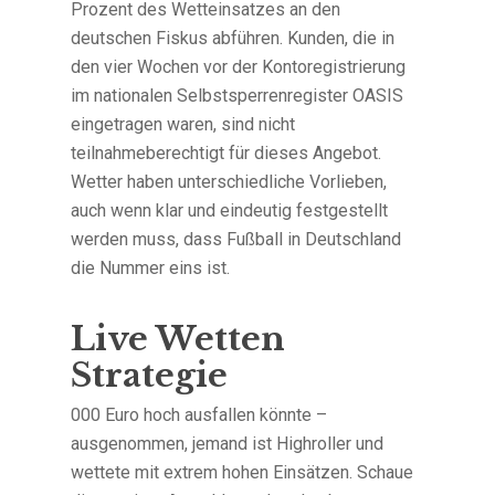
Prozent des Wetteinsatzes an den
deutschen Fiskus abführen. Kunden, die in
den vier Wochen vor der Kontoregistrierung
im nationalen Selbstsperrenregister OASIS
eingetragen waren, sind nicht
teilnahmeberechtigt für dieses Angebot.
Wetter haben unterschiedliche Vorlieben,
auch wenn klar und eindeutig festgestellt
werden muss, dass Fußball in Deutschland
die Nummer eins ist.
Live Wetten
Strategie
000 Euro hoch ausfallen könnte –
ausgenommen, jemand ist Highroller und
wettete mit extrem hohen Einsätzen. Schaue