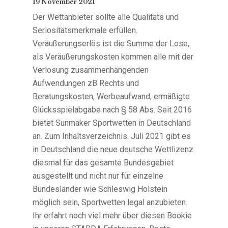
19 November 2021
Der Wettanbieter sollte alle Qualitäts und
Seriositätsmerkmale erfüllen.
Veräußerungserlös ist die Summe der Lose,
als Veräußerungskosten kommen alle mit der
Verlosung zusammenhängenden
Aufwendungen zB Rechts und
Beratungskosten, Werbeaufwand, ermäßigte
Glücksspielabgabe nach § 58 Abs. Seit 2016
bietet Sunmaker Sportwetten in Deutschland
an. Zum Inhaltsverzeichnis. Juli 2021 gibt es
in Deutschland die neue deutsche Wettlizenz
diesmal für das gesamte Bundesgebiet
ausgestellt und nicht nur für einzelne
Bundesländer wie Schleswig Holstein
möglich sein, Sportwetten legal anzubieten.
Ihr erfahrt noch viel mehr über diesen Bookie