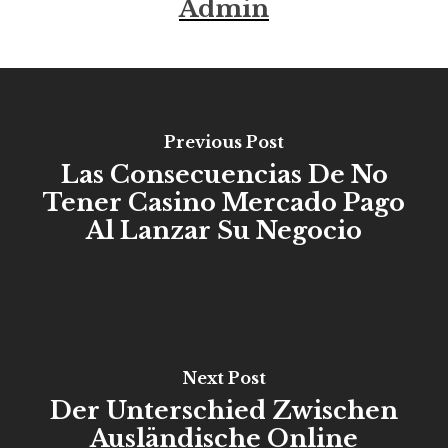
Admin
Previous Post
Las Consecuencias De No
Tener Casino Mercado Pago
Al Lanzar Su Negocio
Next Post
Der Unterschied Zwischen
Ausländische Online