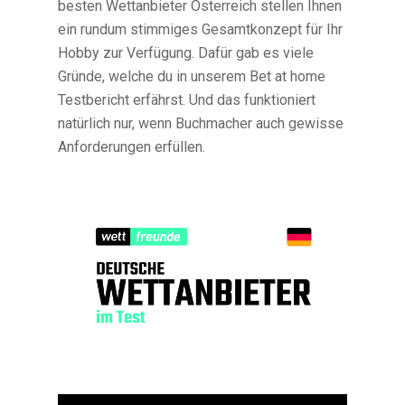
besten Wettanbieter Österreich stellen Ihnen
ein rundum stimmiges Gesamtkonzept für Ihr
Hobby zur Verfügung. Dafür gab es viele
Gründe, welche du in unserem Bet at home
Testbericht erfährst. Und das funktioniert
natürlich nur, wenn Buchmacher auch gewisse
Anforderungen erfüllen.