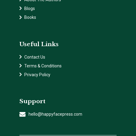
Blogs
Books
Useful Links
Contact Us
Terms & Conditions
Privacy Policy
Support
hello@happyfacepress.com