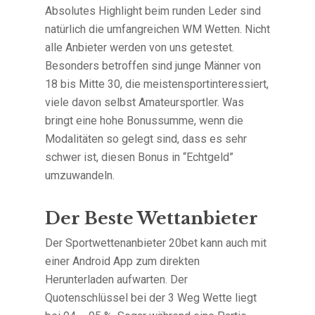
Absolutes Highlight beim runden Leder sind
natürlich die umfangreichen WM Wetten. Nicht
alle Anbieter werden von uns getestet.
Besonders betroffen sind junge Männer von
18 bis Mitte 30, die meistensportinteressiert,
viele davon selbst Amateursportler. Was
bringt eine hohe Bonussumme, wenn die
Modalitäten so gelegt sind, dass es sehr
schwer ist, diesen Bonus in “Echtgeld”
umzuwandeln.
Der Beste Wettanbieter
Der Sportwettenanbieter 20bet kann auch mit
einer Android App zum direkten
Herunterladen aufwarten. Der
Quotenschlüssel bei der 3 Weg Wette liegt