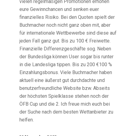
vielen regelmäßigen Promotionen erhöhen
eure Gewinnchancen und senken euer
finanzielles Risiko. Bei den Quoten spielt der
Buchmacher noch nicht ganz oben mit, aber
für internationale Wettbewerbe sind diese auf
jeden Fall ganz gut. Bis zu 100 € Freiwette.
Finanzielle Differenzgeschäfte sog. Neben
der Bundesliga können User sogar bis runter
in die Landesliga tippen. Bis zu 200 €100 %
Einzahlungsbonus. Viele Buchmacher haben
aktuell eine äußerst gut durchdachte und
benutzerfreundliche Website bzw. Abseits
der höchsten Spielklasse stehen noch der
ÖFB Cup und die 2. Ich freue mich euch bei
der Suche nach dem besten Wettanbieter zu
helfen.