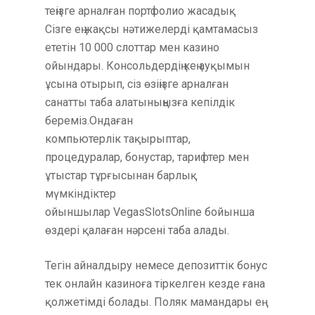
теңізге арналған портфолио жасадық
Сізге ең жақсы нәтижелерді қамтамасыз
ететін 10 000 слоттар мен казино
ойындары. Консольдердің кең ауқымын
ұсына отырып, сіз өзіңізге арналған
санатты таба алатыныңызға кепілдік
береміз.Ондаған
компьютерлік тақырыптар,
процедуралар, бонустар, тарифтер мен
ұтыстар тұрғысынан барлық
мүмкіндіктер
ойыншылар VegasSlotsOnline бойынша
өздері қалаған нәрсені таба алады.
Тегін айналдыру немесе депозиттік бонус
тек онлайн казиноға тіркелген кезде ғана
қолжетімді болады. Поляк мамандары ең