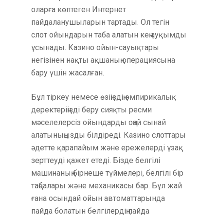
оларға көптеген Интернет
пайдаланушыларын тартады. Ол тегін
слот ойындарын таба алатын кең ауқымды
ұсынады. Казино ойын-сауықтары
негізінен нақты ақшаның операциясына
бару үшін жасалған.
Бұл тіркеу немесе өзіңіздің эмпирикалық
деректеріңізді беру сияқты ресми
мәселелерсіз ойындарды оңай сынай
алатыныңызды білдіреді. Казино слоттары
әдетте қарапайым және ережелерді ұзақ
зерттеуді қажет етеді. Бізде белгілі
машинаның бірнеше түймелері, белгілі бір
таңбалары және механикасы бар. Бұл жай
ғана осындай ойын автоматтарында
пайда болатын белгілердің пайда