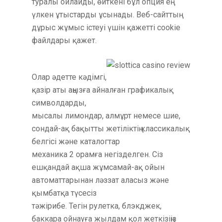
туралы ойлайды, өйткені бұл опция ең
үлкен ұтыстарды ұсынады. Веб-сайттың
дұрыс жұмыс істеуі үшін қажетті cookie
файлдары қажет.
Олар әдетте кәдімгі,
қазір аты аңызға айналған графикалық
символдарды,
мысалы лимондар, алмұрт немесе шие,
сондай-ақ бақытты жетіліктің классикалық
белгісі және каталогтар
механика 2 орамға негізделген. Сіз
ешқандай ақша жұмсамай-ақ ойын
автоматтарынан ләззат аласыз және
қымбатқа түсесіз
тәжірибе. Тегін рулетка, блэкджек,
баккара ойнауға жылдам қол жеткізіңіз