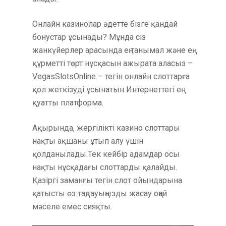
Онлайн казинолар әдетте бізге қандай
бонустар ұсынады? Мұнда сіз
жанкүйерлер арасында ең танымал және ең
құрметті төрт нұсқасын ажырата аласыз –
VegasSlotsOnline – тегін онлайн слоттарға
қол жеткізуді ұсынатын Интернеттегі ең
қуатты платформа.
Ақырында, жергілікті казино слоттары
нақты ақшаны ұтып алу үшін
қолданылады.Тек кейбір адамдар осы
нақты нұсқадағы слоттарды қалайды.
Қазіргі заманғы тегін слот ойындарына
қатысты өз таңдауыңызды жасау оңай
мәселе емес сияқты.