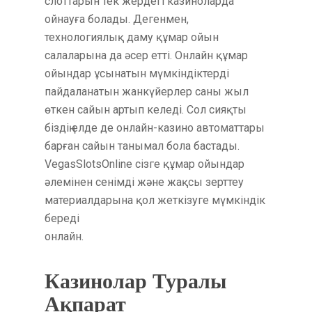
слоттарын тек жердегі казиноларда
ойнауға болады. Дегенмен,
технологиялық даму құмар ойын
салаларына да әсер етті. Онлайн құмар
ойындар ұсынатын мүмкіндіктерді
пайдаланатын жанкүйерлер саны жыл
өткен сайын артып келеді. Сол сияқты
біздің елде де онлайн-казино автоматтары
барған сайын танымал бола бастады.
VegasSlotsOnline сізге құмар ойындар
әлемінен сенімді және жақсы зерттеу
материалдарына қол жеткізуге мүмкіндік
береді
онлайн.
Казинолар Туралы
Ақпарат