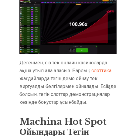
Дегенмен, сіз тек онлайн казиноларда
ақша ұтып ала аласыз. Барлық
слоттика
жағдайларда тегін демо ойнау тек
виртуалды белгілермен ойналады. Есіңізде
болсын, тегін слоттар демонстрациялар
кезінде бонустар ұсынбайды.
Machina Hot Spot
Ойындары Тегін