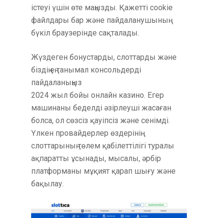
істеуі үшін өте маңызды. Қажетті cookie
файлдары бар және пайдаланушының
бүкіл браузерінде сақталады.
Жүздеген бонустарды, слоттарды және
біздің ең танымал консольдерді
пайдаланыңыз
2024 жыл бойы онлайн казино. Егер
машинаны беделді әзірлеуші ​​жасаған
болса, ол сөзсіз қауіпсіз және сенімді.
Үлкен провайдерлер өздерінің
слоттарының төлем қабілеттілігі туралы
ақпаратты ұсынады, мысалы, әрбір
платформаны мұқият қарап шығу және
бақылау.