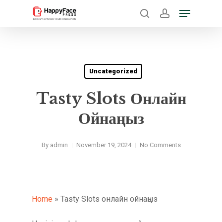
Skip
Menu
to
search
account
Close
main
Menu
content
Uncategorized
Tasty Slots Онлайн
Ойнаңыз
By
admin
November 19, 2024
No Comments
Home
»
Tasty Slots онлайн ойнаңыз