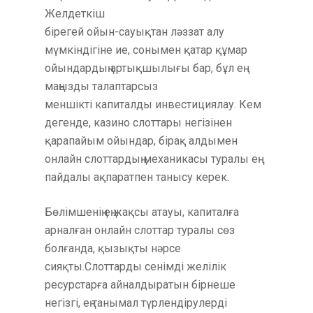
Желдеткіш
бірегей ойын-сауықтан ләззат алу
мүмкіндігіне ие, сонымен қатар құмар
ойындардың артықшылығы бар, бұл ең
маңызды талаптарсыз
меншікті капиталды инвестициялау. Кем
дегенде, казино слоттары негізінен
қарапайым ойындар, бірақ алдымен
онлайн слоттардың механикасы туралы ең
пайдалы ақпаратпен танысу керек.
Бөлімшенің ең жақсы атауы, капиталға
арналған онлайн слоттар туралы сөз
болғанда, қызықты нәрсе
сияқты.Слоттарды сенімді желілік
ресурстарға айналдыратын бірнеше
негізгі, ең танымал түрлендірулерді