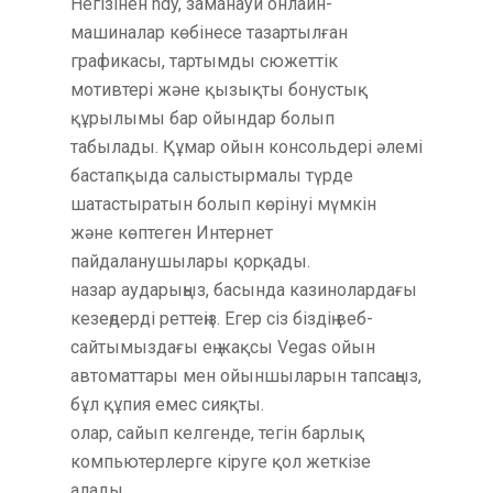
Негізінен hdy, заманауи онлайн-
машиналар көбінесе тазартылған
графикасы, тартымды сюжеттік
мотивтері және қызықты бонустық
құрылымы бар ойындар болып
табылады. Құмар ойын консольдері әлемі
бастапқыда салыстырмалы түрде
шатастыратын болып көрінуі мүмкін
және көптеген Интернет
пайдаланушылары қорқады.
назар аударыңыз, басында казинолардағы
кезеңдерді реттеңіз. Егер сіз біздің веб-
сайтымыздағы ең жақсы Vegas ойын
автоматтары мен ойыншыларын тапсаңыз,
бұл құпия емес сияқты.
олар, сайып келгенде, тегін барлық
компьютерлерге кіруге қол жеткізе
алады.