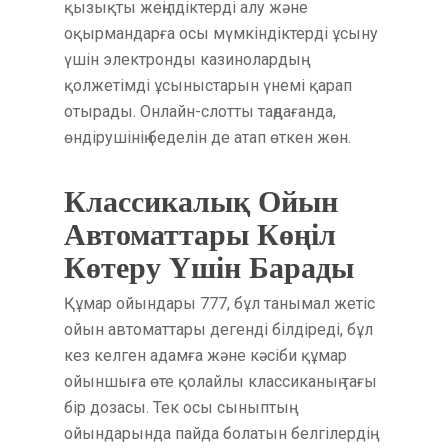
қызықты жеңілдіктерді алу және
оқырмандарға осы мүмкіндіктерді ұсыну
үшін электронды казинолардың
қолжетімді ұсыныстарын үнемі қарап
отырады. Онлайн-слотты таңдағанда,
өндірушінің беделін де атап өткен жөн.
Классикалық Ойын
Автоматтары Көңіл
Көтеру Үшін Барады
Құмар ойындары 777, бұл танымал жетіс
ойын автоматтары дегенді білдіреді, бұл
кез келген адамға және кәсіби құмар
ойыншыға өте қолайлы классиканың тағы
бір дозасы. Тек осы сыныптың
ойындарында пайда болатын белгілердің