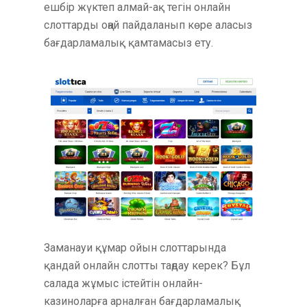
ешбір жүктеп алмай-ақ тегін онлайн
слоттарды оңай пайдаланып көре аласыз
бағдарламалық қамтамасыз ету.
Заманауи құмар ойын слоттарында
қандай онлайн слотты таңдау керек? Бұл
салада жұмыс істейтін онлайн-
казиноларға арналған бағдарламалық