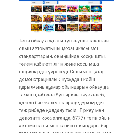
Тегін ойнау арқылы тұтынушы таңдалған
ойын автоматының механикасы мен
стандарттарын, оның ішінде қосқышты,
төлем қабілеттілігін және қосымша
опцияларды үйренеді. Сонымен қатар,
демонстрациялық нұсқадан кейін
құрылғының құмар ойындарын ойнау да
тамаша, өйткені бұл, әрине, тәуекелсіз,
қалған бәсекелестік процедураларды
тәжірибеде қолдану тәсілі. Тіркеу мен
депозитті қоса алғанда, 6777+ тегін ойын
автоматтары мен казино ойындары бар