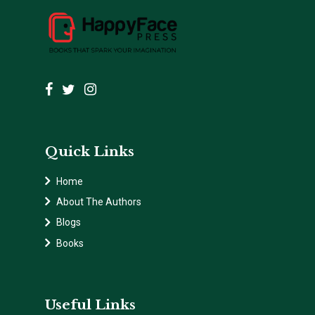
Quick Links
Home
About The Authors
Blogs
Books
Useful Links