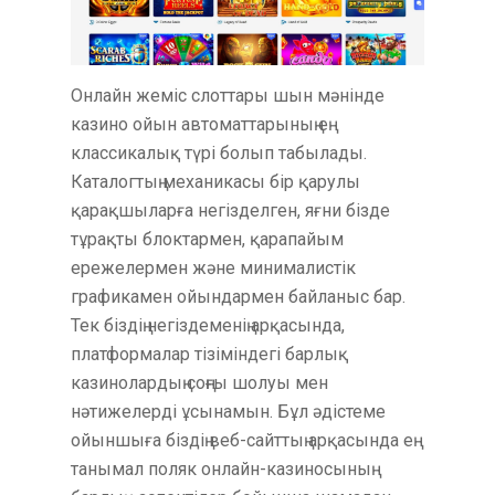
Онлайн жеміс слоттары шын мәнінде
казино ойын автоматтарының ең
классикалық түрі болып табылады.
Каталогтың механикасы бір қарулы
қарақшыларға негізделген, яғни бізде
тұрақты блоктармен, қарапайым
ережелермен және минималистік
графикамен ойындармен байланыс бар.
Тек біздің негіздеменің арқасында,
платформалар тізіміндегі барлық
казинолардың соңғы шолуы мен
нәтижелерді ұсынамын. Бұл әдістеме
ойыншыға біздің веб-сайттың арқасында ең
танымал поляк онлайн-казиносының