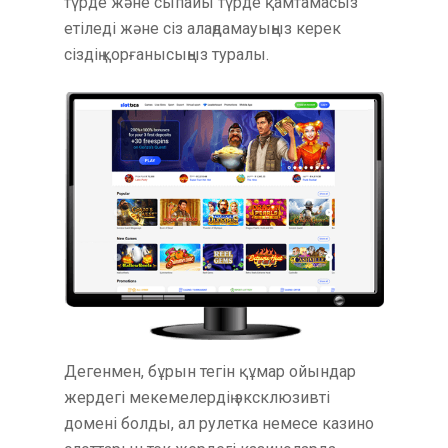
түрде және сыпайы түрде қамтамасыз
етіледі және сіз алаңдамауыңыз керек
сіздің қорғанысыңыз туралы.
Дегенмен, бұрын тегін құмар ойындар
жердегі мекемелердің эксклюзивті
домені болды, ал рулетка немесе казино