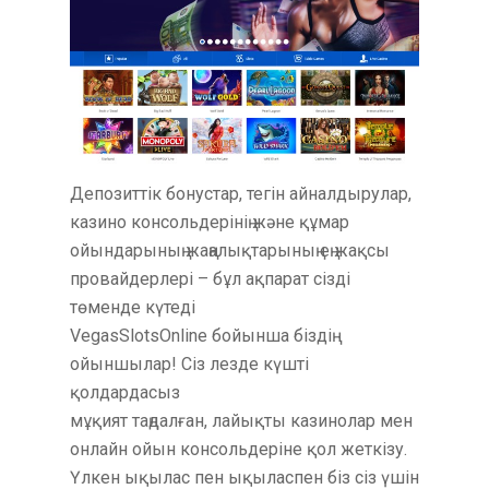
Депозиттік бонустар, тегін айналдырулар,
казино консольдерінің және құмар
ойындарының жаңалықтарының ең жақсы
провайдерлері – бұл ақпарат сізді
төменде күтеді
VegasSlotsOnline бойынша біздің
ойыншылар! Сіз лезде күшті
қолдардасыз
мұқият таңдалған, лайықты казинолар мен
онлайн ойын консольдеріне қол жеткізу.
Үлкен ықылас пен ықыласпен біз сіз үшін