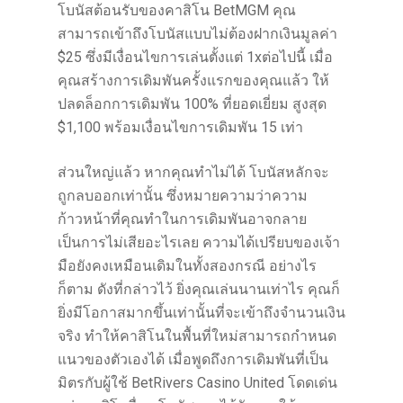
โบนัสต้อนรับของคาสิโน BetMGM คุณ
สามารถเข้าถึงโบนัสแบบไม่ต้องฝากเงินมูลค่า
$25 ซึ่งมีเงื่อนไขการเล่นตั้งแต่ 1xต่อไปนี้ เมื่อ
คุณสร้างการเดิมพันครั้งแรกของคุณแล้ว ให้
ปลดล็อกการเดิมพัน 100% ที่ยอดเยี่ยม สูงสุด
$1,100 พร้อมเงื่อนไขการเดิมพัน 15 เท่า
ส่วนใหญ่แล้ว หากคุณทำไม่ได้ โบนัสหลักจะ
ถูกลบออกเท่านั้น ซึ่งหมายความว่าความ
ก้าวหน้าที่คุณทำในการเดิมพันอาจกลาย
เป็นการไม่เสียอะไรเลย ความได้เปรียบของเจ้า
มือยังคงเหมือนเดิมในทั้งสองกรณี อย่างไร
ก็ตาม ดังที่กล่าวไว้ ยิ่งคุณเล่นนานเท่าไร คุณก็
ยิ่งมีโอกาสมากขึ้นเท่านั้นที่จะเข้าถึงจำนวนเงิน
จริง ทำให้คาสิโนในพื้นที่ใหม่สามารถกำหนด
แนวของตัวเองได้ เมื่อพูดถึงการเดิมพันที่เป็น
มิตรกับผู้ใช้ BetRivers Casino United โดดเด่น