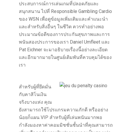
ประสบการณ์การเล่นเกมที่ปลอดภัยและ
สนุกสนาน ไปที่ Responsible Gambling Cardio
ของ WSN เพื่อดูข้อมูลเพิ่มเติมและคำแนะนำ
และสำหรับสิ่งอื่นๆ ในชีวิต ควรทำอย่างพอ
ประมาณข้อดีของการประกันสุขภาพและการ
พนันสองประการของเรา Daniel Umfleet และ
Pat Eichner จะมาอธิบายเรื่องนี้อย่างละเอียด
และอีกมากมายในศูนย์เดิมพันที่ควบคุมได้ของ
เรา
สำหรับผู้ที่ยึดมั่น
กับคาสิโนเงิน
จริงบางแห่ง คุณ
ยังสามารถใช้โปรแกรมความภักดี หรืออย่าง
น้อยก็แผน VIP สำหรับผู้ที่เล่นพนันมากพอ
กำลังมองหาค่าคอมมิชชั่นชั้นนำที่คุณสามารถ