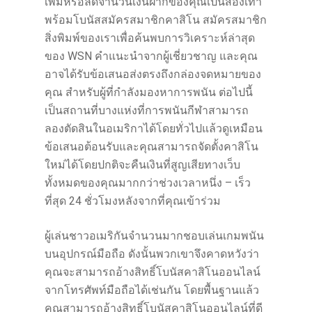
เพิ่มหรือลดจำนวนเงินฝากของคุณเป็นสองเท่า
พร้อมโบนัสสมัครสมาชิกคาสิโน สมัครสมาชิก
สิ่งพิมพ์ของเราเพื่อค้นพบการวิเคราะห์ล่าสุด
ของ WSN คำแนะนำจากผู้เชี่ยวชาญ และคุณ
อาจได้รับข้อเสนอส่งตรงถึงกล่องจดหมายของ
คุณ สำหรับผู้ที่กำลังมองหาการพนัน ต่อไปนี้
เป็นสถานที่บางแห่งที่การพนันกีฬาสามารถ
ลองตัดสินในอเมริกาได้โดยทั่วไปแล้วดูเหมือน
ข้อเสนอต้อนรับและคุณสามารถจัดตั้งคาสิโน
ใหม่ได้โดยปกติจะคืนเงินที่สูญเสียทางเว็บ
ทั้งหมดของคุณมากกว่าช่วงเวลาหนึ่ง – เร็ว
ที่สุด 24 ชั่วโมงหลังจากที่คุณเข้าร่วม
ผู้เล่นชาวอเมริกันจำนวนมากชอบเล่นเกมพนัน
บนอุปกรณ์มือถือ ดังนั้นพวกเขาจึงคาดหวังว่า
คุณจะสามารถอ้างสิทธิ์โบนัสคาสิโนออนไลน์
จากโทรศัพท์มือถือได้เช่นกัน โดยพื้นฐานแล้ว
คุณสามารถอ้างสิทธิ์โบนัสคาสิโนออนไลน์ที่ดี