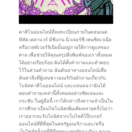
คาสิโนออนไลน์ที่ลงทะเบียนภายในคอนเนต
ทิคัต เดลาแวร์ มิชิแกน นิวเจอร์ซี เพนซิลเวเนีย
หรือเวสต์เวอร์จิเนียนั้นอยู่ภายใต้การดูแลของ
ศาล เพื่อช่วยให้คุณสรุปสิ่งพิมพ์ของเราทั้งหมด
ได้อย่างเรียบร้อย ฉันได้ตั้งคำถามและคำตอบ
ไว้ในส่วนคำถาม ฉันค้นหาทางออนไลน์เพื่อ
ค้นหาสิ่งที่ผู้เล่นชาวอเมริกันมักถามเกี่ยวกับ
โบนัสคาสิโนออนไลน์ และแน่นอนว่าฉันได้
ตอบคำถามเหล่านี้ทั้งหมดอย่างชัดเจนและ
กระชับ ในคู่มือนี้ เราได้กล่าวถึงความจำเป็นใน
การศึกษาเงื่อนไขโบนัสเพิ่มเติมหลายครั้งไม่ว่า
เราอยากจะรับโบนัสจากเว็บไซต์โป๊กเกอร์
ออนไลน์ที่ดีที่สุดในสหรัฐอเมริกาและ/หรือ
เว็บไซต์สล็อตที่ดีที่สุดของสหรัฐอเมริกา คุณจะ