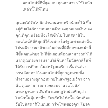
ออนไลน์ที่ดีที่สุด และคุณสามารถใช้โบนัส
เหล่านี้ได้ที่ไหน
คุณจะได้รับโบนัสจำนวนมากหรือน้อยก็ได้ ขึ้น
อยู่กับสไตล์การเล่นส่วนตัวของคุณและเงินของ
คุณที่คุณพร้อมที่จะใส่เข้าไป โบนัสคาสิโน
ออนไลน์ที่ดีที่สุดมีให้เฉพาะในรัฐเฉพาะเท่านั้น
โปรดพิจารณาตัวเองในส่วนที่ดีที่สุดของหน้านี้
มีขั้นตอนง่ายๆ ไม่กี่ขั้นตอนที่คุณสามารถทำได้
หากคุณต้องการทราบวิธีค้นหาโบนัสคาสิโนที่
ได้รับการศึกษาในสหรัฐอเมริกา เริ่มต้นด้วย
การเลือกคาสิโนออนไลน์ที่ถูกกฎหมายซึ่ง
ทำงานอย่างถูกกฎหมายในสหรัฐอเมริกา จาก
นั้น คุณสามารถตรวจสอบจำนวนโบนัส
มาตรฐานการเดิมพัน และกฎโบนัสเพื่อดูว่า
โบนัสนั้นคุ้มค่าที่จะรับหรือไม่ ดังนั้น ก่อนที่จะ
รับโบนัสคาสิโนบนสมาร์ทโฟนของคุณ โปรด