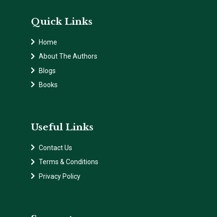
Quick Links
Home
About The Authors
Blogs
Books
Useful Links
Contact Us
Terms & Conditions
Privacy Policy