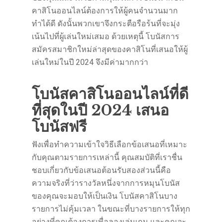
คาสิโนออนไลน์ต้องการให้ผู้คนจำนวนมาก
ทำได้ดี ดังนั้นพวกเขาจึงกระตือรือร้นที่จะมุ่ง
เน้นไปที่ผู้เล่นใหม่เสมอ ด้วยเหตุนี้ โบนัสการ
สมัครสมาชิกใหม่ล่าสุดของคาสิโนที่เสนอให้ผู้
เล่นใหม่ในปี 2024 จึงมีค่ามากกว่า
โบนัสคาสิโนออนไลน์ที่ดี
ที่สุดในปี 2024 เสนอ
โบนัสฟรี
ฟังเพื่อทำความเข้าใจวิธีเลือกข้อเสนอที่เหมาะ
กับคุณตามรายการเหล่านี้ คุณสมบัติที่เราชื่น
ชอบเกี่ยวกับข้อเสนอต้อนรับสองส่วนนี้คือ
ความจริงที่ว่ารางวัลหนึ่งจากการหมุนโบนัส
ของคุณจะมอบให้เป็นเงิน โบนัสคาสิโนบาง
รายการไม่คุ้มเวลา ในขณะที่บางรายการให้ทุก
อย่างที่คุณต้องการเพื่อลองเล่นเกม และคุณจะ